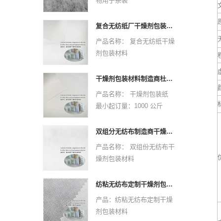
物用于茶袋
颜色：白色
原材料：PPPE
规格：自定义
非织造技术：热键
复合无纺纸厂干燥剂包装材料
样本：可以免费提供，货运
虚线设计：点或平原
产品名称： 复合无纺纸干燥
要收集
克：25 GSM -30 GSM
剂包装材料
应用程序：
颜色：白色
最小起订量：1000 公斤
医疗（20-60GSM）：面
规格：自定义
材质：复合无纺纸
罩，尿布，床单，窗帘，枕
干燥剂包装材料制造商杜邦材料干燥剂包装纸
样本：可以免费提供，货运
规格：定制尺寸。
头套，卫生等
产品名称： 干燥剂包装纸
要收集
设计：欢迎定制标志和设
包装（25-30GSM）：茶
最小起订量：1000 公斤
应用程序：
计。欢迎来样定做。
包，咖啡袋/滤纸，防尘盖。
材质：杜邦材质
医疗（20-60GSM）：面
颜色：CMYK全色，
规格：定制尺寸。
罩，尿布，床单，窗帘，枕
双组分无纺布制造商干燥剂包装材料
Pantone颜色按客户要求
设计：欢迎定制标志和设
头套，卫生等
产品名称： 双组份无纺布干
重量：根据尺寸和材料、厚
计。欢迎来样定做。
包装（25-30GSM）：茶
燥剂包装材料
度
颜色：CMYK全色，
包，咖啡袋/滤纸，防尘盖。
最小起订量：1000 公斤
交货时间：确认最终艺术品
Pantone颜色按客户要求
材质：双组分无纺布
和订单后 10-15 天
纺粘无纺布定制干燥剂包装材料
重量：根据尺寸和材料、厚
规格：定制尺寸。
产品：纺粘无纺布定制干燥
度
设计：欢迎定制标志和设
剂包装材料
交货时间：确认最终艺术品
计。欢迎来样定做。