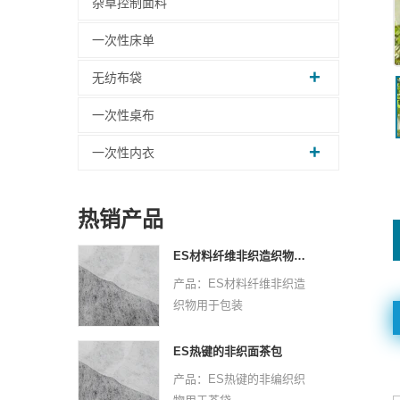
杂草控制面料
一次性床单
无纺布袋
一次性桌布
一次性内衣
热销产品
ES材料纤维非织造织物用于包装
产品：ES材料纤维非织造
织物用于包装
原材料：PPPE
非织造技术：热键
ES热键的非织面茶包
虚线设计：点或平原
产品：ES热键的非编织织
克：25 GSM -30 GSM