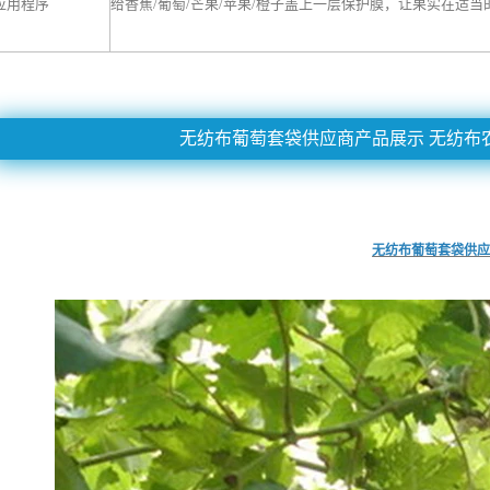
应用程序
给香蕉/葡萄/芒果/苹果/橙子盖上一层保护膜，让果实在适
无纺布葡萄套袋供应商产品展示 无纺布
无纺布葡萄套袋供