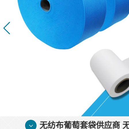
无纺布葡萄套袋供应商 