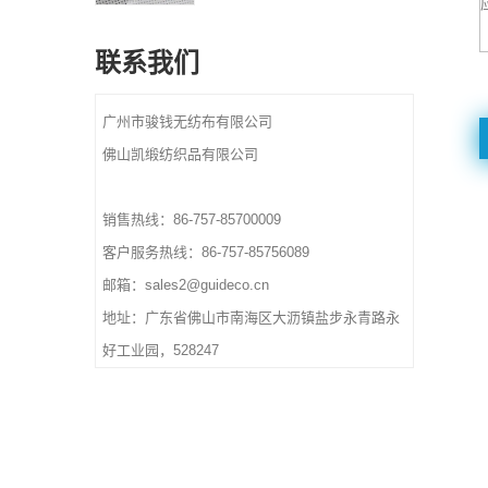
最小起订量：1000 公斤
和订单后 10-15 天
颜色：CMYK全色，
材质：纺粘无纺布
Pantone颜色按客户要求
联系我们
规格：定制尺寸。
重量：根据尺寸和材料、厚
设计：欢迎定制标志和设
度
计。欢迎来样定做。
广州市骏钱无纺布有限公司
交货时间：确认最终艺术品
颜色：CMYK全色，
和订单后 10-15 天
佛山凯缎纺织品有限公司
Pantone颜色按客户要求
重量：根据尺寸和材料、厚
度
销售热线：86-757-85700009
交货时间：确认最终艺术品
客户服务热线：86-757-85756089
和订单后 10-15 天
邮箱：sales2@guideco.cn
地址：广东省佛山市南海区大沥镇盐步永青路永
好工业园，528247