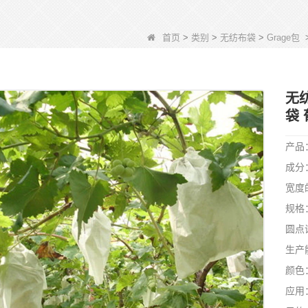
首页
>
类别
>
无纺布袋
>
Grage包
无
袋
产品
成分
宽度
规格
圆点
生产能
颜色
应用