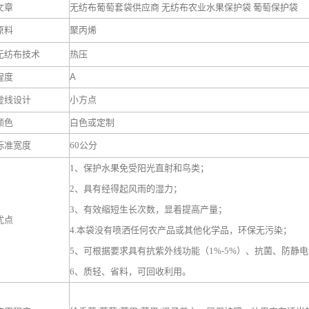
文章
无纺布葡萄套袋供应商 无纺布农业水果保护袋 葡萄保护袋
原料
聚丙烯
无纺布技术
热压
程度
A
虚线设计
小方点
颜色
白色或定制
标准宽度
60公分
1、保护水果免受阳光直射和鸟类；
2、具有经得起风雨的湿力；
3、有效缩短生长次数，显着提高产量；
优点
4.本袋没有喷洒任何农产品或其他化学品，环保无污染；
5、可根据要求具有抗紫外线功能（1%-5%）、抗菌、防静
6、质轻、省料，可回收利用。